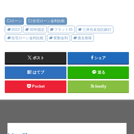
ローン
住宅ローン金利比較
2022
30年固定
フラット35
三井住友信託銀行
住宅ローン金利比較
変動金利
過去推移
ポスト
シェア
はてブ
送る
Pocket
feedly