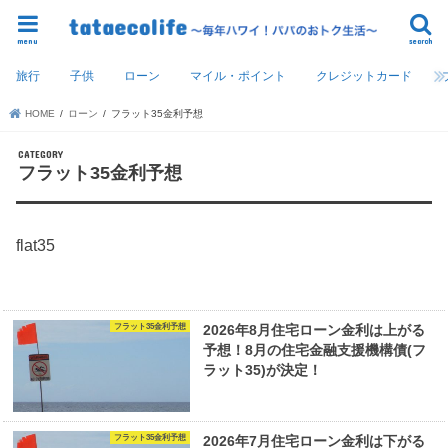
menu
search
旅行
子供
ローン
マイル・ポイント
クレジットカード
HOME
ローン
フラット35金利予想
フラット35金利予想
flat35
フラット35金利予想
2026年8月住宅ローン金利は上がる
予想！8月の住宅金融支援機構債(フ
ラット35)が決定！
フラット35金利予想
2026年7月住宅ローン金利は下がる