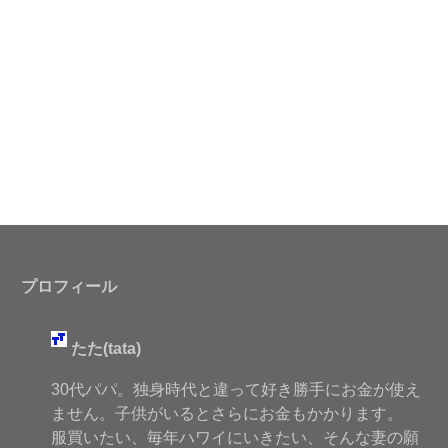
プロフィール
たた(tata)
30代パパ。独身時代と違って好き勝手にお金が使え
ません。子供がいるとさらにお金もかかります。
服買いたい、毎年ハワイにいきたい、そんな妻の願