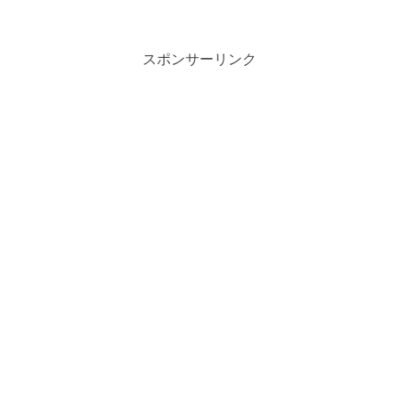
スポンサーリンク