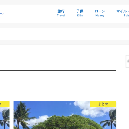
旅行
子供
ローン
マイル
Travel
Kids
Money
Poi
ハワイ
ホテル(SPG,Marriott,Ritz)
海外旅行
海外旅行Tips
ラウンジ
SFC修行
国内旅行
個人輸入
娘クローゼット
ディズニー
住宅ローン金利比較
フラット35金利予想
ソニー銀行金利
借り換え体験談
控除
初心者向
ハピタス
モッピー
GetMon
PointIn
.money
まとめ
ポイント
おすすめ
マリオッ
め
まとめ