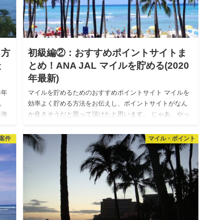
る方
初級編②：おすすめポイントサイトま
最
とめ！ANA JAL マイルを貯める(2020
年最新)
毎年
マイルを貯めるためのおすすめポイントサイト マイルを
。
効率よく貯める方法をお伝えし、ポイントサイトがなん
年海
か良さそうだと思って頂けたと思います。 じゃあ、やっ
のピ
てみようと思った方に、今回は、私がおすすめするポイ
ントサイトをご紹…
案件
マイル・ポイント