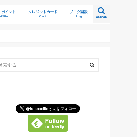
・ポイント
クレジットカード
ブログ開設
ntSite
Card
Blog
search
け解説
ey
come
実績
案件
ト
マリオットアメックス
アメックスゴールド
ANA VISA
ANA JCB（ソラチカ）
JALカード