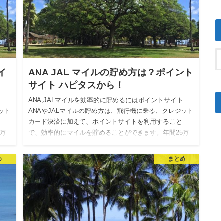
イ
ANA JAL マイルの貯め方は？ポイント
サイト ハピタスから！
ト
ANA,JALマイルを効率的に貯めるにはポイントサイト
ット
ANAやJALマイルの貯め方は、飛行機に乗る、クレジット
カード決済に加えて、ポイントサイトを利用すること
万
で、効率的にマイルを貯めることができます。年間25万
マイルは…
め
まとめ