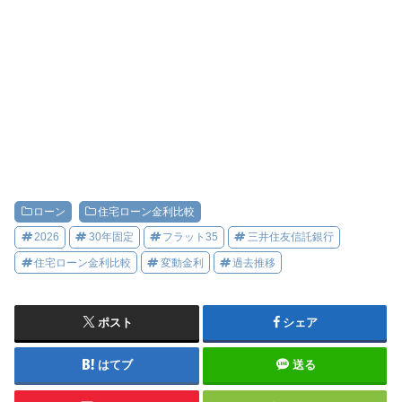
ローン
住宅ローン金利比較
2026
30年固定
フラット35
三井住友信託銀行
住宅ローン金利比較
変動金利
過去推移
ポスト
シェア
はてブ
送る