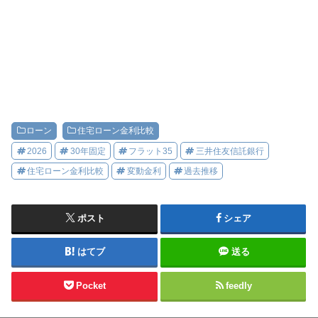
ローン
住宅ローン金利比較
2026
30年固定
フラット35
三井住友信託銀行
住宅ローン金利比較
変動金利
過去推移
ポスト
シェア
はてブ
送る
Pocket
feedly