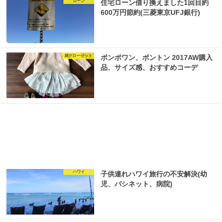
ローン
住宅ローン借り換えました1回目約
600万円節約(三菱東京UFJ銀行)
娘クローゼット
ボンポワン、ボントン 2017AW購入
品、サイズ感、おすすめコーデ
ハワイ
子供連れハワイ旅行の不安解決(幼
児、バシネット、病院)