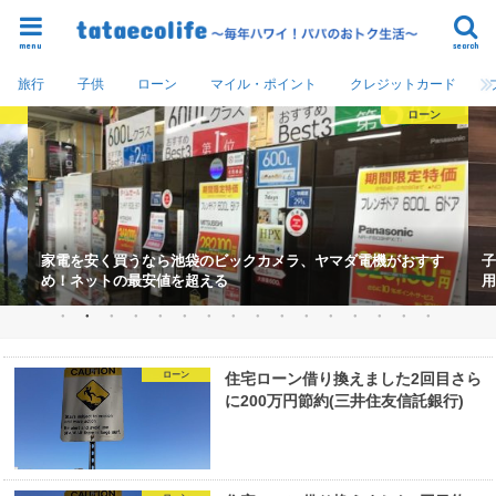
menu
search
旅行
子供
ローン
マイル・ポイント
クレジットカード
め
ローン
家電を安く買うなら池袋のビックカメラ、ヤマダ電機がおすす
子
め！ネットの最安値を超える
用
ローン
住宅ローン借り換えました2回目さら
に200万円節約(三井住友信託銀行)