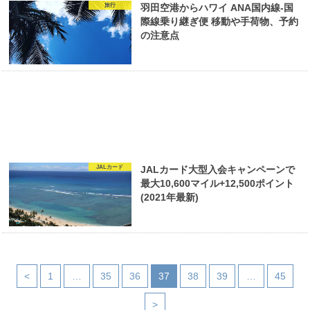
旅行
羽田空港からハワイ ANA国内線-国
際線乗り継ぎ便 移動や手荷物、予約
の注意点
JALカード
JALカード大型入会キャンペーンで
最大10,600マイル+12,500ポイント
(2021年最新)
<
1
…
35
36
37
38
39
…
45
>