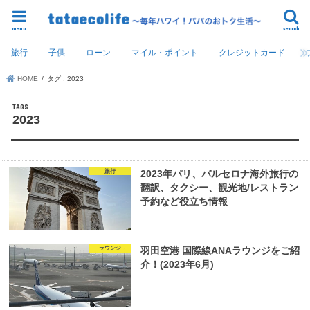
menu
search
旅行
子供
ローン
マイル・ポイント
クレジットカード
HOME
タグ : 2023
2023
旅行
2023年パリ、バルセロナ海外旅行の
翻訳、タクシー、観光地/レストラン
予約など役立ち情報
ラウンジ
羽田空港 国際線ANAラウンジをご紹
介！(2023年6月)