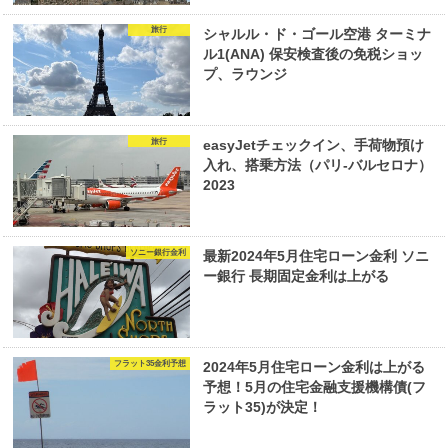
旅行
シャルル・ド・ゴール空港 ターミナ
ル1(ANA) 保安検査後の免税ショッ
プ、ラウンジ
旅行
easyJetチェックイン、手荷物預け
入れ、搭乗方法（パリ-バルセロナ）
2023
ソニー銀行金利
最新2024年5月住宅ローン金利 ソニ
ー銀行 長期固定金利は上がる
フラット35金利予想
2024年5月住宅ローン金利は上がる
予想！5月の住宅金融支援機構債(フ
ラット35)が決定！